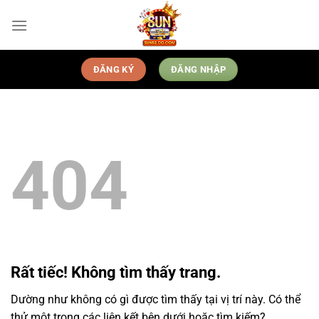
Bỏ
qua
nội
dung
ĐĂNG KÝ
ĐĂNG NHẬP
404
Rất tiếc! Không tìm thấy trang.
Dường như không có gì được tìm thấy tại vị trí này. Có thể
thử một trong các liên kết bên dưới hoặc tìm kiếm?